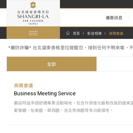
優惠訊息
首頁
影音相簿
商務會議
*嚴防詐騙* 台北遠東香格里拉提醒您，接到任何不明來電，
【暑假期間泳池營運與年度維修調整通知 Summer Pool Operations 
跟著香格里拉一起環保愛地球：為因應《中華民國環境部環境管
*嚴防詐騙* 台北遠東香格里拉提醒您，接到任何不明來電，
【暑假期間泳池營運與年度維修調整通知 Summer Pool Operations 
全部
商務會議
Business Meeting Service
飯店附設多個舒適專業活動場地，包含斥資億元最新改裝的遠東
都會廳、怡東園、華西園、洛北秀南園等多功能場地。