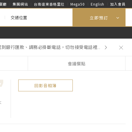
餐廳
集團網站
台南遠東香格里拉
Mega50
English
加入會員
交通位置
立即預訂
到銀行匯款、請務必掛斷電話，切勿接受電話裡...
再主動提供一次性客房用品。
到銀行匯款、請務必掛斷電話，切勿接受電話裡...
會議餐點
回影音相簿
大