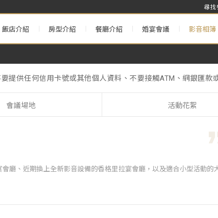
尋找
飯店介紹
房型介紹
餐廳介紹
婚宴會議
影音相簿
不要提供任何信用卡號或其他個人資料、不要接觸ATM、網銀匯款或
& Annual Maintenance Notice】
理署》的相關規定，台北遠東香格里拉將於2025年1月1日起不
不要提供任何信用卡號或其他個人資料、不要接觸ATM、網銀匯款或
& Annual Maintenance Notice】
會議場地
活動花絮
宴會廳、近期換上全新影音設備的香格里拉宴會廳，以及適合小型活動的