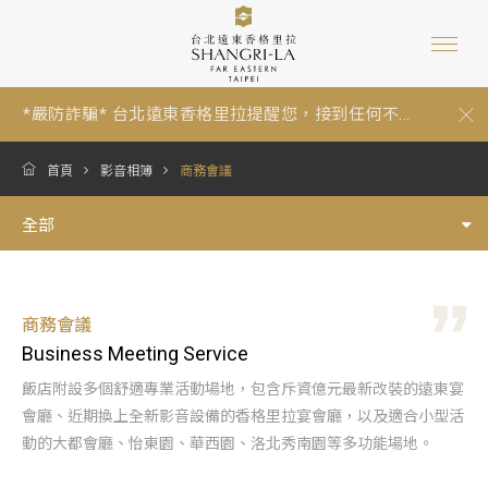
*嚴防詐騙* 台北遠東香格里拉提醒您，接到任何不...
【暑假期間泳池營運與年度維修調整通知 Summer P...
跟著香格里拉一起環保愛地球：為因應《中華民國環...
*嚴防詐騙* 台北遠東香格里拉提醒您，接到任何不...
首頁
影音相簿
商務會議
【暑假期間泳池營運與年度維修調整通知 Summer P...
全部
商務會議
Business Meeting Service
飯店附設多個舒適專業活動場地，包含斥資億元最新改裝的遠東宴
會廳、近期換上全新影音設備的香格里拉宴會廳，以及適合小型活
動的大都會廳、怡東園、華西園、洛北秀南園等多功能場地。