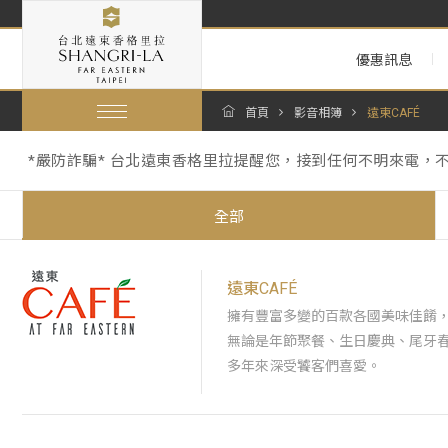
優惠訊息
首頁
影音相簿
遠東CAFÉ
*嚴防詐騙* 台北遠東香格里拉提醒您，接到任何不明來電，
【暑假期間泳池營運與年度維修調整通知 Summer Pool Operations 
跟著香格里拉一起環保愛地球：為因應《中華民國環境部環境管
*嚴防詐騙* 台北遠東香格里拉提醒您，接到任何不明來電，
全部
【暑假期間泳池營運與年度維修調整通知 Summer Pool Operations 
遠東CAFÉ
擁有豐富多變的百款各國美味佳餚
無論是年節聚餐、生日慶典、尾牙
多年來深受饕客們喜愛。