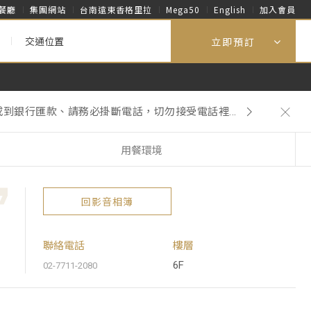
餐廳
集團網站
台南遠東香格里拉
Mega50
English
加入會員
交通位置
立即預訂
到銀行匯款、請務必掛斷電話，切勿接受電話裡...
再主動提供一次性客房用品。
到銀行匯款、請務必掛斷電話，切勿接受電話裡...
用餐環境
回影音相簿
聯絡電話
樓層
6F
02-7711-2080