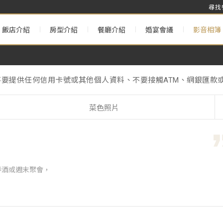
尋找
飯店介紹
房型介紹
餐廳介紹
婚宴會議
影音相簿
不要提供任何信用卡號或其他個人資料、不要接觸ATM、網銀匯款或
& Annual Maintenance Notice】
理署》的相關規定，台北遠東香格里拉將於2025年1月1日起不
不要提供任何信用卡號或其他個人資料、不要接觸ATM、網銀匯款或
菜色照片
& Annual Maintenance Notice】
，
春酒或週末聚會，