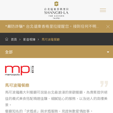
*嚴防詐騙* 台北遠東香格里拉提醒您，接到任何不明...
【暑假期間泳池營運與年度維修調整通知 Summer P...
跟著香格里拉一起環保愛地球：為因應《中華民國環...
*嚴防詐騙* 台北遠東香格里拉提醒您，接到任何不明...
首頁
影音相簿
馬可波羅餐廳
【暑假期間泳池營運與年度維修調整通知 Summer P...
全部
馬可波羅餐廳
馬可波羅義大利餐廳可說是台北最浪漫的景觀餐廳，為貴賓提供絕
佳的義式美食搭配精選佳釀、細膩貼心的服務，以及迷人的高樓美
景。
餐廳知名的「求婚桌」與求婚服務，見證無數愛情故事。