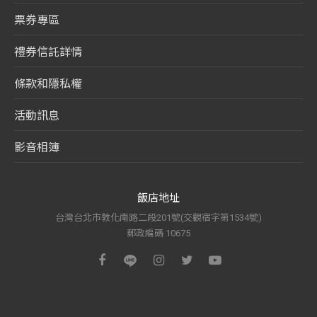
票券專區
禮券信託詳情
條款和隱私權
活動訊息
影音相簿
飯店地址
台灣台北市敦化南路二段201號(交觀宿字第1534號)
郵政編碼 10675