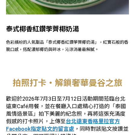
泰式椰香紅鑽荸薺椰奶湯
色彩繽紛的人氣甜品「泰式椰香紅鑽荸薺椰奶湯」，紅寶石般的香
脆口感，搭配濃郁椰奶與碎冰，沁涼消暑最解膩。
拍照打卡・解鎖奢華曼谷之旅
歡迎於2026年7月3日至7月12日活動期間蒞臨台北
遠東Café用餐，並在餐廳入口處精心打造的「泰國
風情造景區」拍下美麗的紀念照，再將這張充滿度
假感的打卡照片，上傳至
台北遠東香格里拉官方
Facebook指定貼文的留言處
，同時對該貼文按讚並