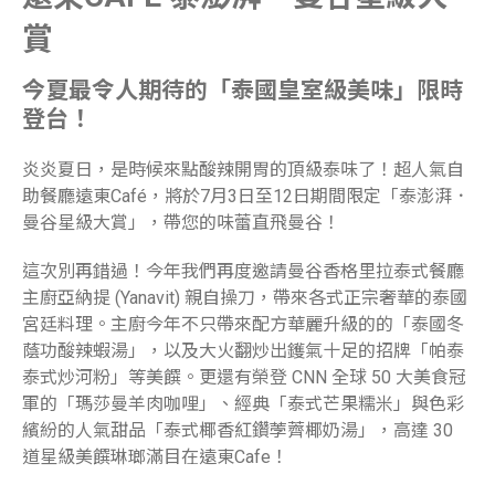
賞
今夏最令人期待的「泰國皇室級美味」限時
登台！
炎炎夏日，是時候來點酸辣開胃的頂級泰味了！超人氣自
助餐廳遠東Café，將於7月3日至12日期間限定「泰澎湃．
曼谷星級大賞」，帶您的味蕾直飛曼谷！
這次別再錯過！今年我們再度邀請曼谷香格里拉泰式餐廳
主廚亞納提 (Yanavit) 親自操刀，帶來各式正宗奢華的泰國
宮廷料理。主廚今年不只帶來配方華麗升級的的「泰國冬
蔭功酸辣蝦湯」，以及大火翻炒出鑊氣十足的招牌「帕泰
泰式炒河粉」等美饌。更還有榮登 CNN 全球 50 大美食冠
軍的「瑪莎曼羊肉咖哩」、經典「泰式芒果糯米」與色彩
繽紛的人氣甜品「泰式椰香紅鑽荸薺椰奶湯」，高達 30
道星級美饌琳瑯滿目在遠東Cafe！