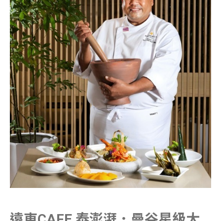
遠東CAFE 泰澎湃．曼谷星級大