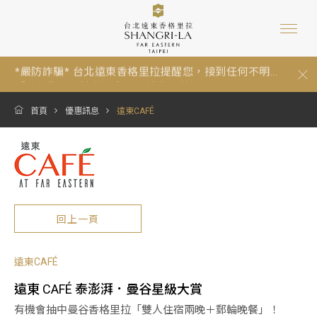
*嚴防詐騙* 台北遠東香格里拉提醒您，接到任何不明...
【暑假期間泳池營運與年度維修調整通知 Summer P...
跟著香格里拉一起環保愛地球：為因應《中華民國環...
*嚴防詐騙* 台北遠東香格里拉提醒您，接到任何不明...
首頁
優惠訊息
遠東CAFÉ
【暑假期間泳池營運與年度維修調整通知 Summer P...
回上一頁
遠東CAFÉ
遠東 CAFÉ 泰澎湃．曼谷星級大賞
有機會抽中曼谷香格里拉「雙人住宿兩晚＋郵輪晚餐」！