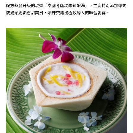
配方華麗升級的現煮「泰國冬蔭功酸辣蝦湯」，主廚特別添加椰奶
使湯頭更顯香甜爽滑，酸辣交織出極致誘人的味蕾饗宴。