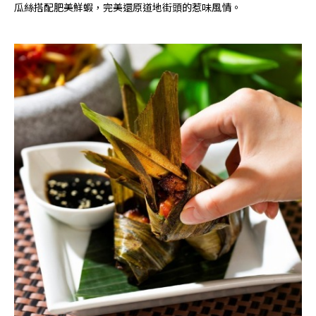
瓜絲搭配肥美鮮蝦，完美還原道地街頭的惹味風情。