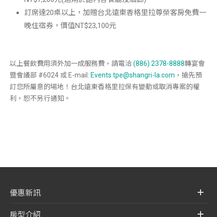
訂席達20桌以上，加贈台北遠東香格里拉尊榮客房免費一
晚住宿券，價值NT$23,100元
以上餐飲費用須外加一成服務費，請電洽
(886) 2378-8888
轉宴會
暨會議部 #6024 或 E-mail:
Events.tpe@shangri-la.com
，搶先預
訂您所屬意的場地！台北遠東香格里拉保有變動或取消專案的權
利，恕不另行通知。
優惠新訊
房型介紹