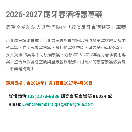
2026-2027 尾牙春酒特惠專案
最受企業和私人派對青睞的「超值尾牙春酒特惠」專案
台北尾牙場地推薦，台北遠東香格里拉飯店提供豪華宴會廳以及中
式桌宴、自助式饗宴方案，多功能宴會空間，可容納小桌數3桌至
多人規模39桌等不同規模餐宴。最新2026-2027年尾牙春酒特惠專
案，整合氣派宴會空間與星級餐飲服務，用精采的感官饗宴歡慶每
一個榮耀時刻！
適用日期：自2026年11月1日至2027年4月30日
詳情請洽
(02)2378-8888
轉宴會暨會議部 #6024 或
email:
EventsMembers.tpe@shangri-la.com