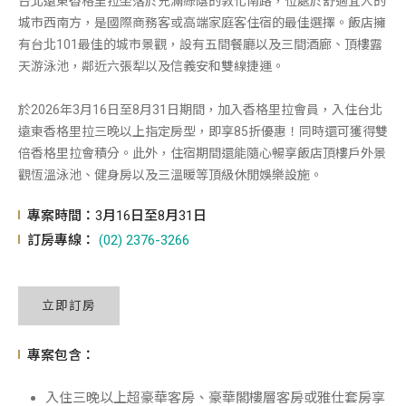
台北遠東香格里拉坐落於充滿綠蔭的敦化南路，位處於舒適宜人的
城市西南方，是國際商務客或高端家庭客住宿的最佳選擇。飯店擁
有台北101最佳的城市景觀，設有五間餐廳以及三間酒廊、頂樓露
天游泳池，鄰近六張犁以及信義安和雙線捷運。
於2026年3月16日至8月31日期間，加入香格里拉會員，入住台北
遠東香格里拉三晚以上指定房型，即享85折優惠！同時還可獲得雙
倍香格里拉會積分。此外，住宿期間還能隨心暢享飯店頂樓戶外景
觀恆溫泳池、健身房以及三溫暖等頂級休閒娛樂設施。
專案時間：3月16日至8月31日
訂房專線：
(02) 2376-3266
立即訂房
專案包含：
入住三晚以上超豪華客房、豪華閣樓層客房或雅仕套房享