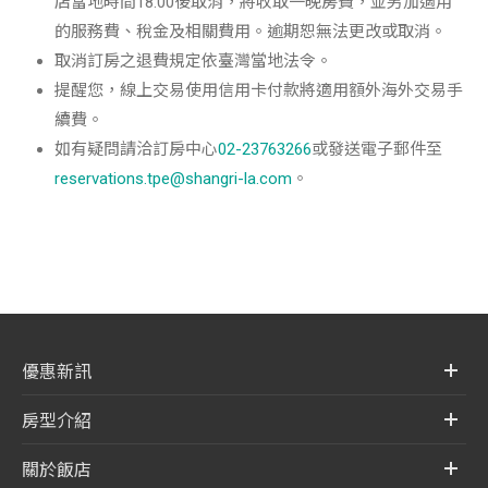
店當地時間18:00後取消，將收取一晚房費，並另加適用
的服務費、稅金及相關費用。逾期恕無法更改或取消。
取消訂房之退費規定依臺灣當地法令。
提醒您，線上交易使用信用卡付款將適用額外海外交易手
續費。
如有疑問請洽訂房中心
02-23763266
或發送電子郵件至
reservations.tpe@shangri-la.com
。
優惠新訊
房型介紹
關於飯店