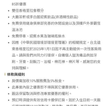
85折優惠
雙倍香格里拉會積分
大廳茶軒或李白居迎賓飲品(非酒精性飲品)
免費使用健身俱樂部完善的休閒設施以及頂樓戶外景觀恆
溫泳池
免費停車、迎賓水果及玻璃瓶裝水
因應《中華民國環境部環境管理署》的相關規定，台北遠
東香格里拉於2025年1月1日起不再主動提供一次性客房用
品。請與我們共同力行環保，自備個人盥洗備品例如牙
刷、牙膏、刮鬍刀、浴帽、棉花棒、棉片等，感謝您的支
持與理解。
條款與細則
房價需加收10%服務費及5%稅金。
此專案內容之優惠恕不得與其它優惠併用。
飯店保留取消與修改專案優惠的權利。
預訂時須提供有效信用卡擔保訂房。如於入住日前一天飯