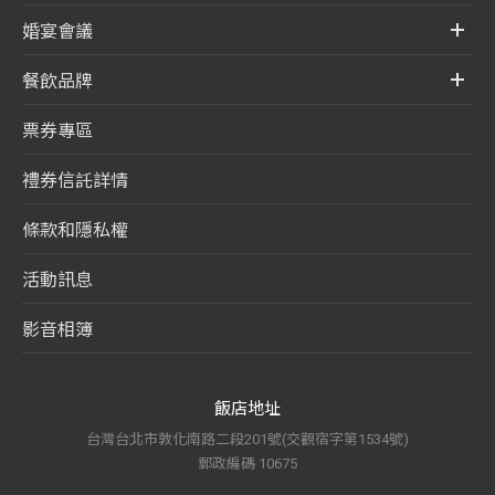
婚宴會議
餐飲品牌
票券專區
禮券信託詳情
條款和隱私權
活動訊息
影音相簿
飯店地址
台灣台北市敦化南路二段201號(交觀宿字第1534號)
郵政編碼 10675