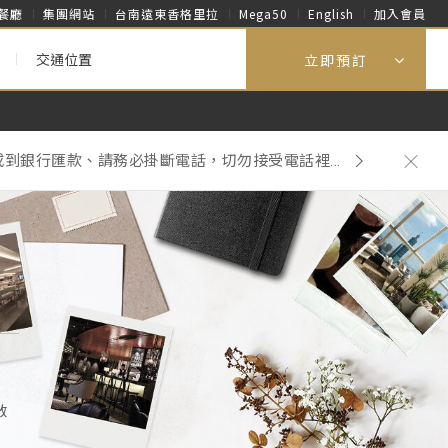
餐廳
集團網站
台南遠東香格里拉
Mega50
English
加入會員
交通位置
立即預訂
到銀行匯款、請務必掛斷電話，切勿接受電話裡...
再主動提供一次性客房用品。
到銀行匯款、請務必掛斷電話，切勿接受電話裡...
啟