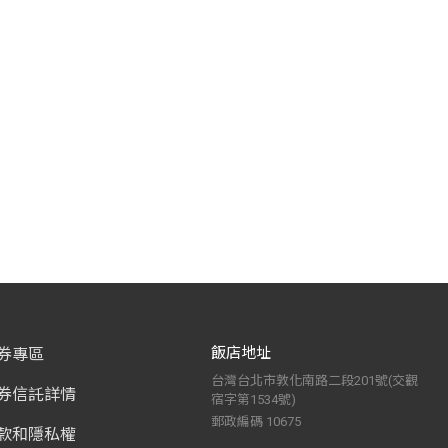
飯店地址
券專區
台灣台北市敦化南路二段201號(交觀
券信託詳情
宿字第1534號)
郵政編碼 10675
款和隱私權