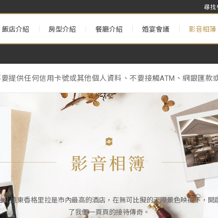
尋找
飯店介紹
房型介紹
餐廳介紹
婚宴會議
影音相簿
不要提供任何信用卡號或其他個人資料、不要接觸ATM、網銀匯款或
& Annual Maintenance Notice】
理署》的相關規定，台北遠東香格里拉將於2025年1月1日起不
不要提供任何信用卡號或其他個人資料、不要接觸ATM、網銀匯款或
& Annual Maintenance Notice】
影音相簿
台北遠東香格里拉是市內最高的酒店，在無可比擬的天際景色映襯下，開
了我們一頁頁的接待傳奇。