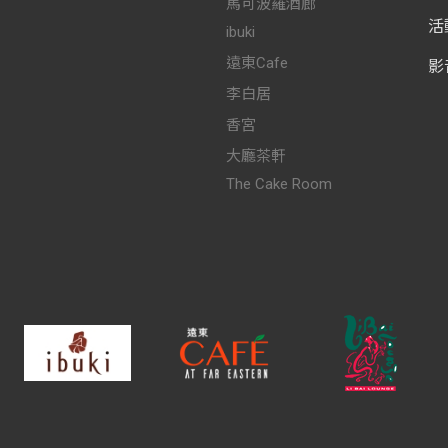
馬可波羅酒廊
活
ibuki
遠東Cafe
影
李白居
香宮
大廳茶軒
The Cake Room